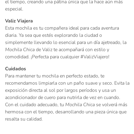
el tiempo, creando una pátina única que la hace aún más
especial.
Valiz Viajera
Esta mochila es tu compañera ideal para cada aventura
diaria. Ya sea que estés explorando la ciudad o
simplemente llevando lo esencial para un día ajetreado, la
Mochila Chica
de Valiz te acompañará con estilo y
comodidad. ¡Perfecta para cualquier #ValizViajero!
Se requiere iniciar sesión
Cuidados
Para mantener tu mochila en perfecto estado, te
Inicie sesión en su cuenta para agregar productos
recomendamos limpiarla con un paño suave y seco. Evita la
a su lista de deseos y ver los artículos guardados
exposición directa al sol por largos períodos y usa un
anteriormente.
acondicionador de cuero para nutrirla de vez en cuando.
Con el cuidado adecuado, tu
Mochila Chica
se volverá más
Acceso
hermosa con el tiempo, desarrollando una pieza única que
resalta su calidad.