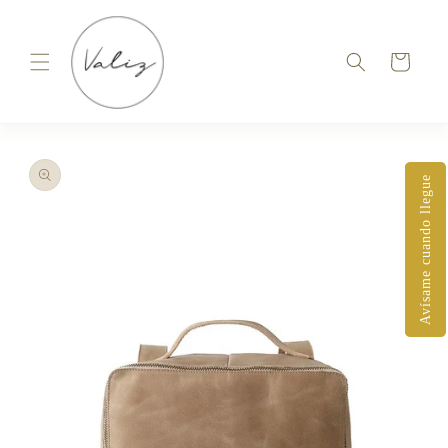
Ir
directamente
al contenido
Carrito
Ir
directamente
a la
información
Avísame cuando llegue
del producto