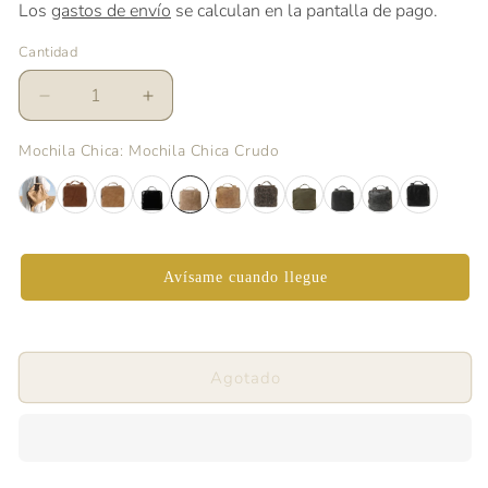
Los
gastos de envío
se calculan en la pantalla de pago.
Cantidad
Reducir
Aumentar
cantidad
cantidad
para
para
Mochila Chica
: Mochila Chica Crudo
Mochila
Mochila
Chica
Chica
Crudo
Crudo
Avísame cuando llegue
Agotado