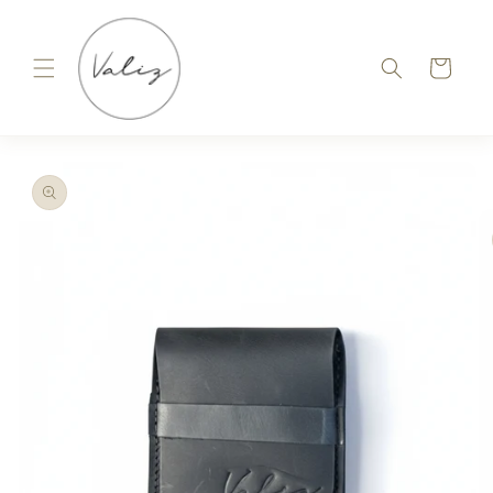
Ir
directamente
al contenido
Carrito
Ir
directamente
a la
información
del producto