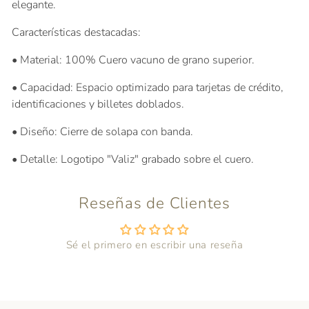
elegante.
Características destacadas:
•
Material:
100% Cuero vacuno de grano superior.
•
Capacidad:
Espacio optimizado para tarjetas de crédito,
identificaciones y billetes doblados.
•
Diseño:
Cierre de solapa con banda.
•
Detalle:
Logotipo "Valiz" grabado sobre el cuero.
Reseñas de Clientes
Se requiere iniciar sesión
Sé el primero en escribir una reseña
Inicie sesión en su cuenta para agregar productos
a su lista de deseos y ver los artículos guardados
anteriormente.