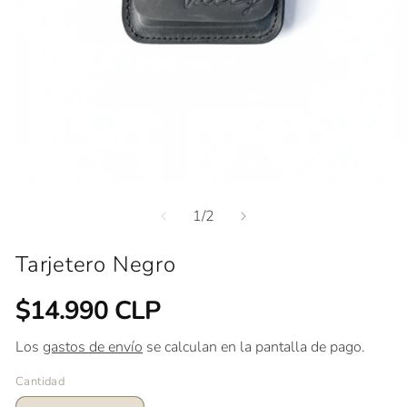
Ab
el
mu
Abrir
2
elemento
en
de
1
/
2
multimedia
un
1
ve
en
mo
una
Tarjetero Negro
ventana
modal
Precio
$14.990 CLP
habitual
Los
gastos de envío
se calculan en la pantalla de pago.
Cantidad