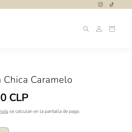
Iniciar
Carrito
sesión
a Chica Caramelo
90 CLP
nvío
se calculan en la pantalla de pago.