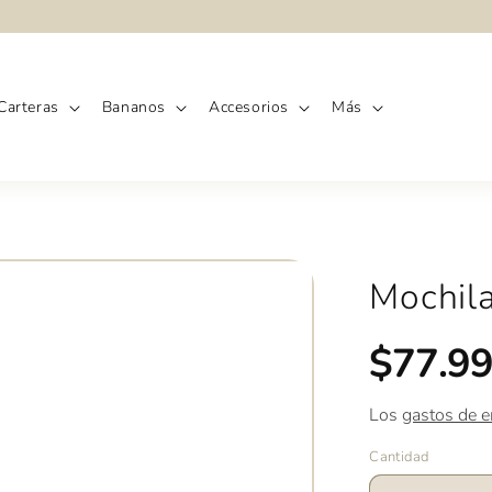
Carteras
Bananos
Accesorios
Más
Mochil
Precio
$77.9
habitual
Los
gastos de e
Cantidad