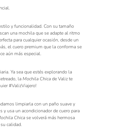
ncial.
 estilo y funcionalidad. Con su tamaño
uscan una mochila que se adapte al ritmo
perfecta para cualquier ocasión, desde un
más, el cuero premium que la conforma se
ace aún más especial.
Se requiere iniciar sesión
aria. Ya sea que estés explorando la
Inicie sesión en su cuenta para agregar productos a su lista
jetreado, la
Mochila Chica
de Valiz te
de deseos y ver los artículos guardados anteriormente.
uier #ValizViajero!
Acceso
endamos limpiarla con un paño suave y
dos y usa un acondicionador de cuero para
ochila Chica
se volverá más hermosa
 su calidad.