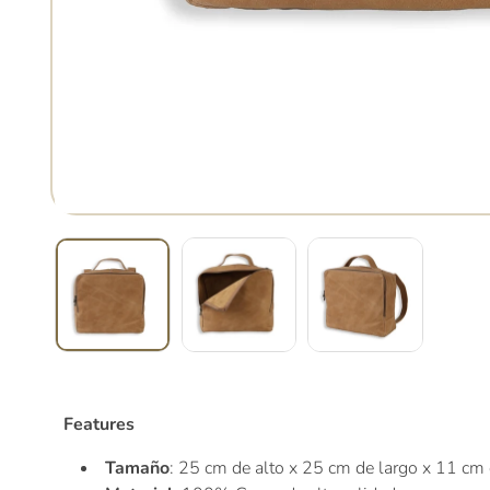
Abrir
elemento
multimedia
1
en
una
ventana
modal
Features
Tamaño
: 25 cm de alto x 25 cm de largo x 11 cm