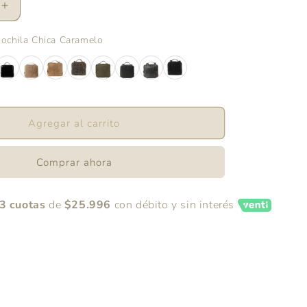
Aumentar
cantidad
para
Mochila Chica Caramelo
Mochila
Chica
Caramelo
Agregar al carrito
Comprar ahora
3 cuotas
de
$25.996
con débito y sin interés