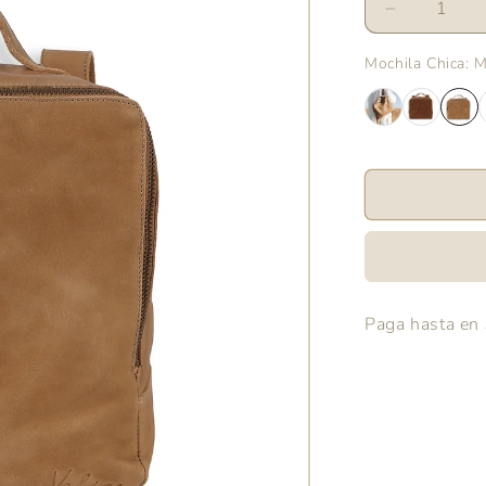
Reducir
cantidad
para
Mochila Chica
: 
Mochila
Chica
Caramelo
Paga hasta en