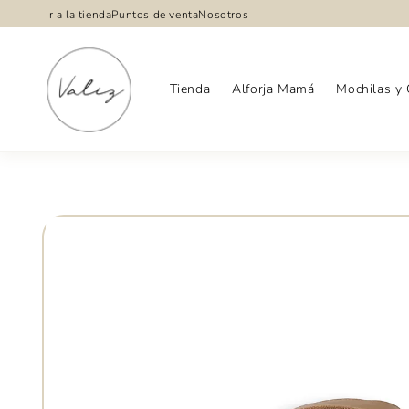
Ir
Ir a la tienda
Puntos de venta
Nosotros
directamente
al contenido
Tienda
Alforja Mamá
Mochilas y 
Ir
directamente
a la
información
del producto