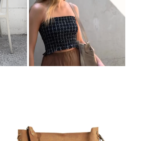
Mochila Alforja Chica Crudo
$67,800 CLP