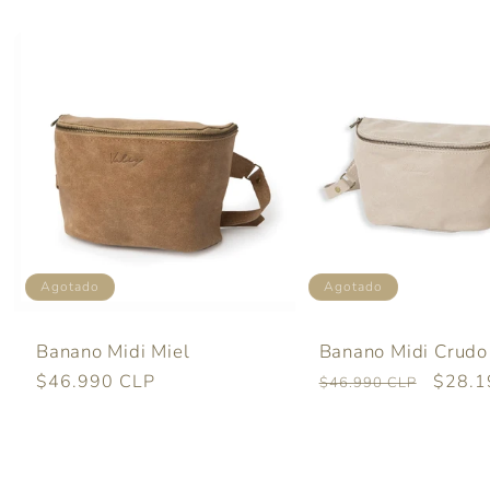
Agotado
Agotado
Banano Midi Miel
Banano Midi Crudo
Precio
$46.990 CLP
Precio
SALE
$28.1
$46.990 CLP
habitual
habitual