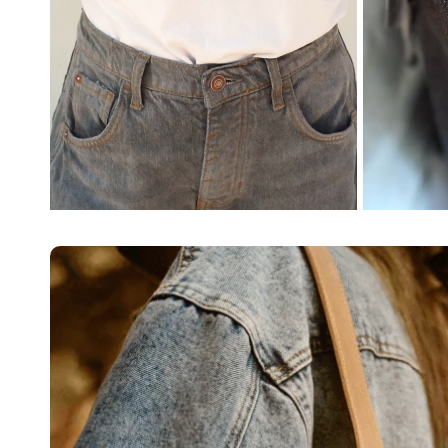
Banano Chico Denim
Cartera Zarga 
$19,194 CLP
$104,990 CLP