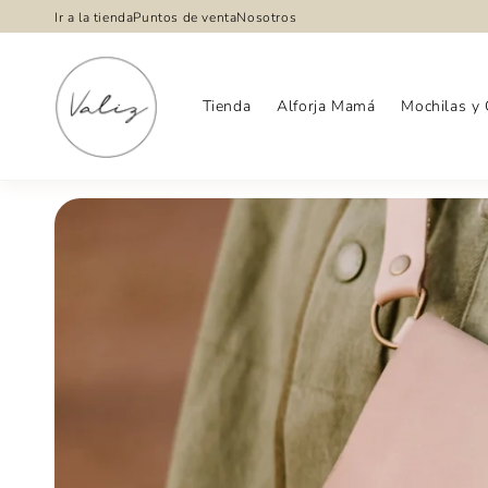
Ir
Ir a la tienda
Puntos de venta
Nosotros
directamente
al contenido
Tienda
Alforja Mamá
Mochilas y 