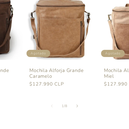
Agotado
Agotado
ande
Mochila Alforja Grande
Mochila Al
Caramelo
Miel
Precio
$127.990 CLP
Precio
$127.990
habitual
habitual
de
1
/
8