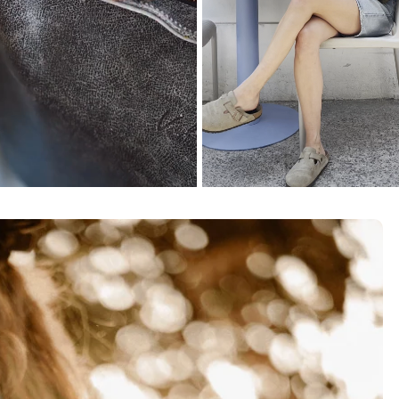
Negro Gastado
Banano Midi Musgo
$46,990 CLP