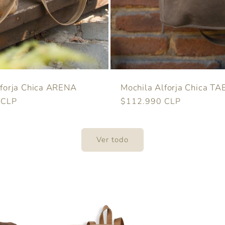
lforja Chica ARENA
Mochila Alforja Chica T
 CLP
Precio
$112.990 CLP
habitual
Ver todo