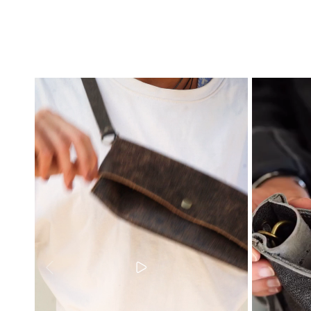
Slide
1
of
4