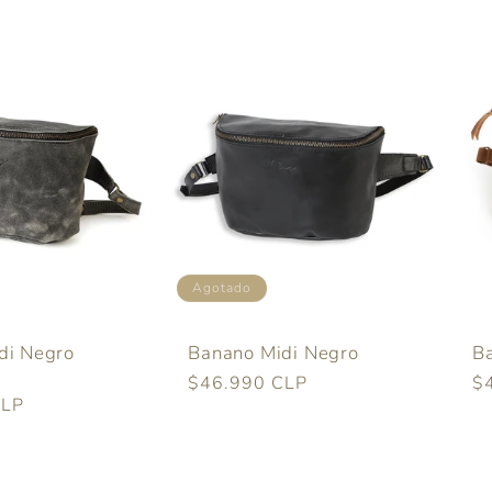
Agotado
di Negro
Banano Midi Negro
B
Precio
$46.990 CLP
Pr
$
CLP
habitual
ha