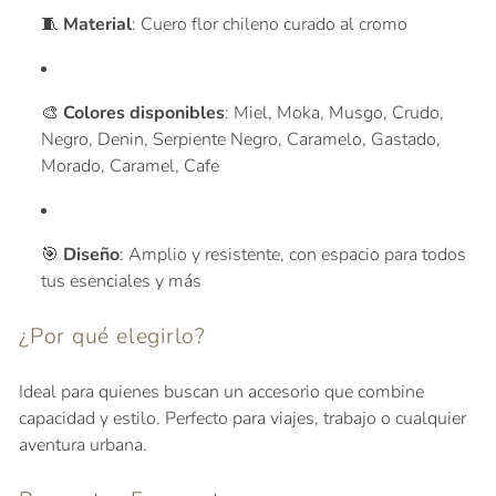
🧵
Material
:
Cuero flor chileno curado al cromo
🎨
Colores disponibles
: Miel, Moka, Musgo, Crudo,
Negro, Denin, Serpiente Negro, Caramelo, Gastado,
Morado, Caramel, Cafe
🎯
Diseño
:
Amplio y resistente, con espacio para todos
tus esenciales y más
¿Por qué elegirlo?
Ideal para quienes buscan un accesorio que combine
Se requiere iniciar sesión
capacidad y estilo.
Perfecto para viajes, trabajo o cualquier
Inicie sesión en su cuenta para agregar productos
aventura urbana.
a su lista de deseos y ver los artículos guardados