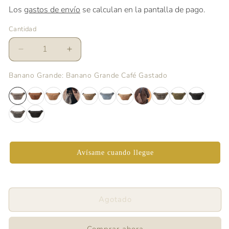
Los
gastos de envío
se calculan en la pantalla de pago.
Cantidad
Reducir
Aumentar
cantidad
cantidad
para
para
Banano Grande
: Banano Grande Café Gastado
Banano
Banano
Grande
Grande
Café
Café
Gastado
Gastado
Avísame cuando llegue
Agotado
Comprar ahora