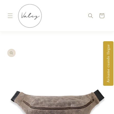
Ir
directamente
al contenido
Carrito
Ir
directamente
a la
información
Avísame cuando llegue
del producto