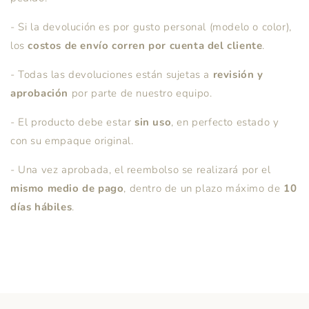
- Si la devolución es por gusto personal (modelo o color),
los
costos de envío corren por cuenta del cliente
.
Login required
- Todas las devoluciones están sujetas a
revisión y
Log in to your account to add products to your
aprobación
por parte de nuestro equipo.
wishlist and view your previously saved items.
- El producto debe estar
sin uso
, en perfecto estado y
Login
con su empaque original.
- Una vez aprobada, el reembolso se realizará por el
mismo medio de pago
, dentro de un plazo máximo de
10
días hábiles
.